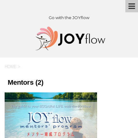
Go with the JOYflow
HOME
>
Mentors (2)