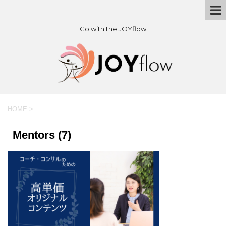
Go with the JOYflow
HOME
>
Mentors (7)